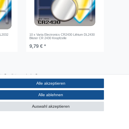
DL2032
10 x Varta Electronics CR2430 Lithium DL2430
Blister CR 2430 Knopfzelle
9,79 € *
Qualität made in Germany
Schnelle & sichere Lieferung
Alle akzeptieren
Ideal für Selbermacher (DIY)
Alle ablehnen
Auswahl akzeptieren
akt