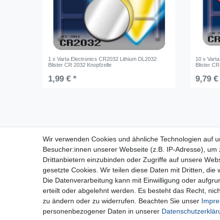
1 x Varta Electronics CR2032 Lithium DL2032
10 x Vart
Blister CR 2032 Knopfzelle
Blister CR
1,99 € *
9,79 €
Für Fragen zu unseren Produkten und
Wir verwenden Cookies und ähnliche Technologien auf 
Bestellungen erreichen Sie uns per E-Mail oder
Besucher:innen unserer Webseite (z.B. IP-Adresse), um z
Telefon:
Drittanbietern einzubinden oder Zugriffe auf unsere Webs
+49 5741 9099422 oder
info@dein-bau-
gesetzte Cookies. Wir teilen diese Daten mit Dritten, die
projekt.de
Die Datenverarbeitung kann mit Einwilligung oder aufgru
erteilt oder abgelehnt werden. Es besteht das Recht, nich
zu ändern oder zu widerrufen. Beachten Sie unser
Impr
personenbezogener Daten in unserer
Daten­schutz­erklä
Wide