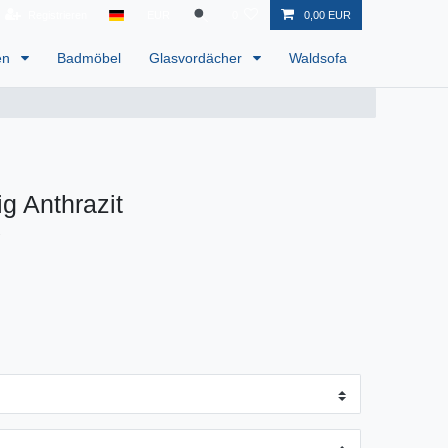
Registrieren
EUR
0
0,00 EUR
en
Badmöbel
Glasvordächer
Waldsofa
ig Anthrazit