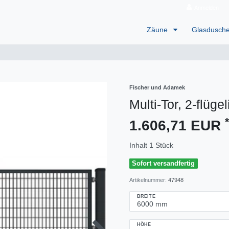
Anmelden
Zäune
Glasdusch
Fischer und Adamek
Multi-Tor, 2-flügel
*
1.606,71 EUR
Inhalt
1
Stück
Sofort versandfertig
Artikelnummer:
47948
BREITE
HÖHE