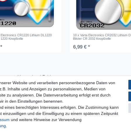
a Electronics CR1220 Lithium DL1220
10 x Varta Electronics CR2032 Lithium 
 1220 Knopfzelle
Blister CR 2032 Knopfzelle
 *
6,99 € *
Versand und Zahlung
unserer Website und verarbeiten personenbezogene Daten von
Impressum
.B. Inhalte und Anzeigen zu personalisieren, Medien von
Datenschutzerklärung
ite zu analysieren. Die Datenverarbeitung erfolgt erst durch
AGB
 wir in den Einstellungen benennen.
Kontakt
nd eines berechtigten Interesses erfolgen. Die Zustimmung kann
Infos Ratenkauf mit easyCredit
t einzuwilligen und die Einwilligung zu einem späteren Zeitpunkt
essum
und weitere Hinweise zur Verwendung
rung
.
rrufs­recht
Impressum
Daten­schutz­erklärung
AGB
Kont