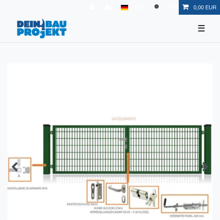
EUR
0,00 EUR
☰