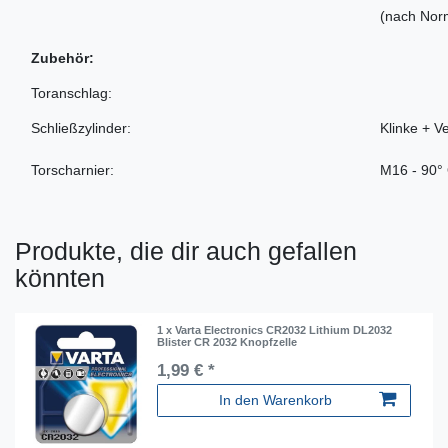
(nach Nor
Zubehör:
Toranschlag:
Schließzylinder:
Klinke + V
Torscharnier:
M16 - 90°
Produkte, die dir auch gefallen
könnten
1 x Varta Electronics CR2032 Lithium DL2032
Blister CR 2032 Knopfzelle
1,99 € *
In den Warenkorb