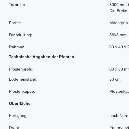
Torbreite:
3000 mm 
Die Breite 
Farbe:
Moosgrün
Drahtfüllung:
8/6/8 mm
Rahmen:
60 x 40 x
Technische Angaben der Pfosten:
Pfostenprofil:
80 x 80 m
Bodeneinstand:
60 cm
Pfostenkappe:
Pfostenka
Oberfläche
Fertigung:
nach Norm
Draht:
Feuerverzi