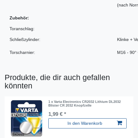
(nach Nor
Zubehör:
Toranschlag:
Schließzylinder:
Klinke + V
Torscharnier:
M16 - 90°
Produkte, die dir auch gefallen
könnten
1 x Varta Electronics CR2032 Lithium DL2032
Blister CR 2032 Knopfzelle
1,99 € *
In den Warenkorb