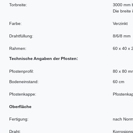
Torbreite:
3000 mm 
Die breite 
Farbe:
Verzinkt
Drahtfüllung:
8/6/8 mm
Rahmen:
60 x 40 x
Technische Angaben der Pfosten:
Pfostenprofil:
80 x 80 m
Bodeneinstand:
60 cm
Pfostenkappe:
Pfostenka
Oberfläche
Fertigung:
nach Norm
Draht:
Korrosion