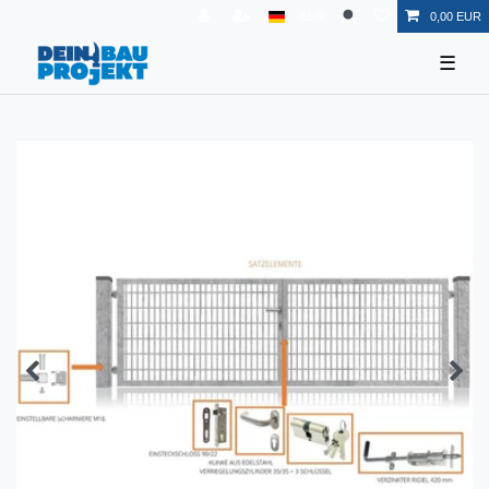
EUR
0,00 EUR
☰