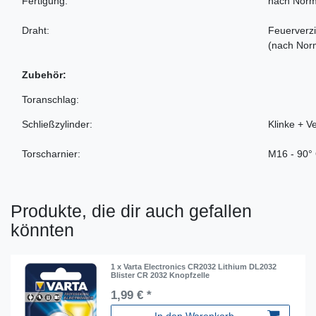
Fertigung:
nach Norm
Draht:
Feuerverzi
(nach Nor
Zubehör:
Toranschlag:
Schließzylinder:
Klinke + V
Torscharnier:
M16 - 90°
Produkte, die dir auch gefallen
könnten
1 x Varta Electronics CR2032 Lithium DL2032
Blister CR 2032 Knopfzelle
1,99 € *