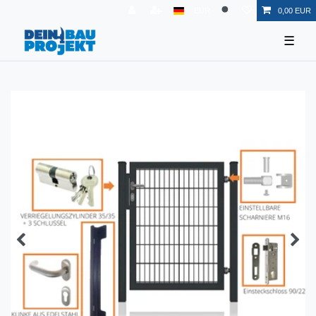
EUR
0,00 EUR
☰