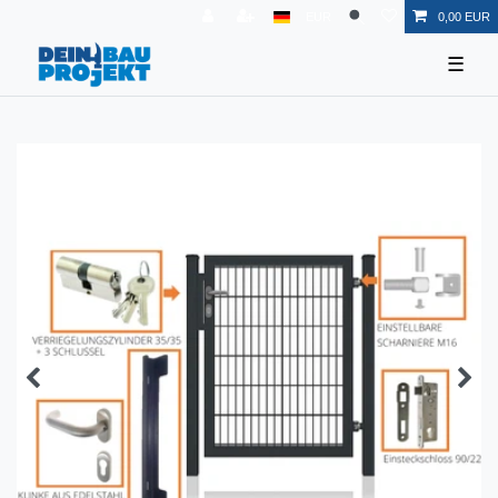
EUR
0,00 EUR
☰