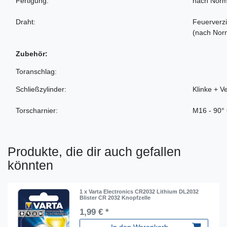
Fertigung:
nach Norm
Draht:
Feuerverzi
(nach Nor
Zubehör:
Toranschlag:
Schließzylinder:
Klinke + V
Torscharnier:
M16 - 90°
Produkte, die dir auch gefallen
könnten
1 x Varta Electronics CR2032 Lithium DL2032
Blister CR 2032 Knopfzelle
1,99 € *