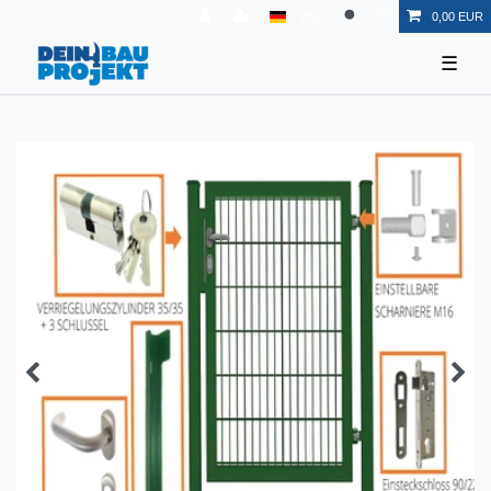
EUR
0,00 EUR
☰