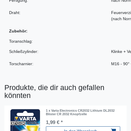
Fertigung:
nach Norm
Draht:
Feuerverzi
(nach Nor
Zubehör:
Toranschlag:
Schließzylinder:
Klinke + V
Torscharnier:
M16 - 90°
Produkte, die dir auch gefallen
könnten
1 x Varta Electronics CR2032 Lithium DL2032
Blister CR 2032 Knopfzelle
1,99 € *