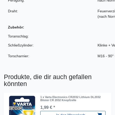
Fertigung:
nach Norm
Draht:
Feuerverzi
(nach Nor
Zubehör:
Toranschlag:
Schließzylinder:
Klinke + V
Torscharnier:
M16 - 90°
Produkte, die dir auch gefallen
könnten
1 x Varta Electronics CR2032 Lithium DL2032
Blister CR 2032 Knopfzelle
1,99 € *