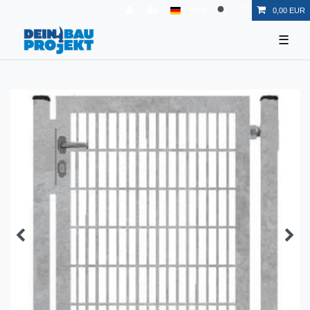
EUR
0,00 EUR
☰