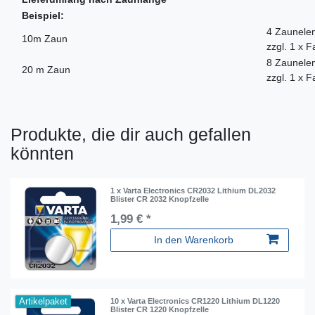
Beispiel:
4 Zaunelem
10m Zaun
zzgl. 1 x 
8 Zaunelem
20 m Zaun
zzgl. 1 x 
Produkte, die dir auch gefallen
könnten
1 x Varta Electronics CR2032 Lithium DL2032
Blister CR 2032 Knopfzelle
1,99 € *
In den Warenkorb
Artikelpaket
10 x Varta Electronics CR1220 Lithium DL1220
Blister CR 1220 Knopfzelle