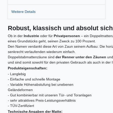
Weitere Details
Robust, klassisch und absolut sic
Ob in der
Industrie
oder für
Privatpersonen
– ein Doppelmattenza
eines Grundstücks geht, seinen Zweck zu 100 Prozent.
Den Namen verdankt diese Art von Zaun seinem Aufbau: Die horizo
senkrecht verlaufenden wiederum einfach.
Doppelstabmattenzäune sind
der Renner unter den Zäunen
und
und sind somit sowohl für den privaten Gebrauch als auch in der 
Produkteigenschaften:
- Langlebig
- Einfache und schnelle Montage
- Variable Höhenabstufung bei unebenen
Geländeformen
- Gut kombinierbar mit unseren Tür- und Toranlagen
- sehr attraktives Preis-Leistungsverhältnis
- TÜV-Zertifiziert
Technische Angaben der Matte: