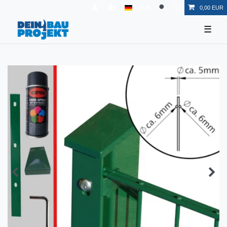
EUR
0,00 EUR
☰