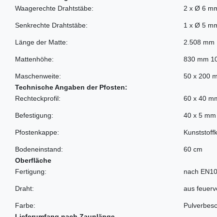
Waagerechte Drahtstäbe:
2 x Ø 6 m
Senkrechte Drahtstäbe:
1 x Ø 5 m
Länge der Matte:
2.508 mm
Mattenhöhe:
830 mm 1
Maschenweite:
50 x 200 
Technische Angaben der Pfosten:
Rechteckprofil:
60 x 40 m
Befestigung:
40 x 5 mm 
Pfostenkappe:
Kunststoff
Bodeneinstand:
60 cm
Oberfläche
Fertigung:
nach EN10
Draht:
aus feuer
Farbe:
Pulverbesc
Lieferumfang nach Zaunlänge