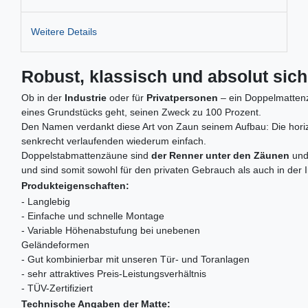
Weitere Details
Robust, klassisch und absolut sic
Ob in der
Industrie
oder für
Privatpersonen
– ein Doppelmattenza
eines Grundstücks geht, seinen Zweck zu 100 Prozent.
Den Namen verdankt diese Art von Zaun seinem Aufbau: Die horizo
senkrecht verlaufenden wiederum einfach.
Doppelstabmattenzäune sind
der Renner unter den Zäunen
und
und sind somit sowohl für den privaten Gebrauch als auch in der 
Produkteigenschaften:
- Langlebig
- Einfache und schnelle Montage
- Variable Höhenabstufung bei unebenen
Geländeformen
- Gut kombinierbar mit unseren Tür- und Toranlagen
- sehr attraktives Preis-Leistungsverhältnis
- TÜV-Zertifiziert
Technische Angaben der Matte: