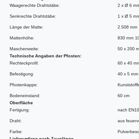
Waagerechte Drahtstäbe:
2 x Ø 6 m
Senkrechte Drahtstäbe:
1 x Ø 5 m
Länge der Matte:
2.508 mm
Mattenhöhe:
830 mm 1
Maschenweite:
50 x 200 
Technische Angaben der Pfosten:
Rechteckprofil:
60 x 40 m
Befestigung:
40 x 5 mm 
Pfostenkappe:
Kunststoff
Bodeneinstand:
60 cm
Oberfläche
Fertigung:
nach EN10
Draht:
aus feuer
Farbe:
Pulverbesc
Lieferumfang nach Zaunlänge