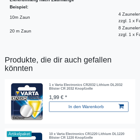
Beispiel:
4 Zaunelem
10m Zaun
zzgl. 1 x 
8 Zaunelem
20 m Zaun
zzgl. 1 x 
Produkte, die dir auch gefallen
könnten
1 x Varta Electronics CR2032 Lithium DL2032
Blister CR 2032 Knopfzelle
1,99 € *
In den Warenkorb
Artikelpaket
10 x Varta Electronics CR1220 Lithium DL1220
Blister CR 1220 Knopfzelle