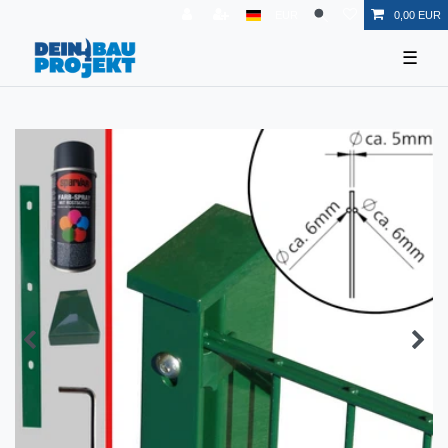
EUR
0,00 EUR
☰