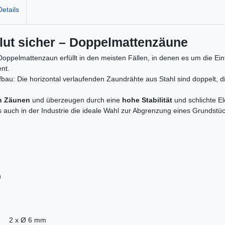
etails
lut sicher – Doppelmattenzäune
Doppelmattenzaun erfüllt in den meisten Fällen, in denen es um die Ein
nt.
au: Die horizontal verlaufenden Zaundrähte aus Stahl sind doppelt, d
en Zäunen
und überzeugen durch eine
hohe Stabilität
und schlichte E
s auch in der Industrie die ideale Wahl zur Abgrenzung eines Grundstüc
n
2 x Ø 6 mm