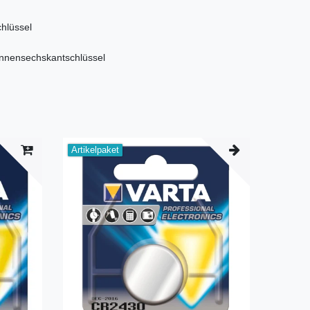
hlüssel
Innensechskantschlüssel
Artikelpaket