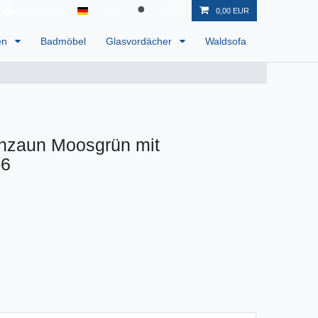
Registrieren
EUR
0
0,00 EUR
en
Badmöbel
Glasvordächer
Waldsofa
nzaun Moosgrün mit
-6