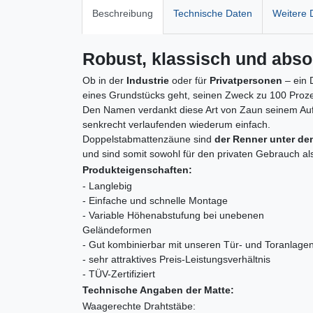
Beschreibung
Technische Daten
Weitere D
Robust, klassisch und abso
Ob in der
Industrie
oder für
Privatpersonen
– ein 
eines Grundstücks geht, seinen Zweck zu 100 Proze
Den Namen verdankt diese Art von Zaun seinem Aufb
senkrecht verlaufenden wiederum einfach.
Doppelstabmattenzäune sind
der Renner unter d
und sind somit sowohl für den privaten Gebrauch al
Produkteigenschaften:
- Langlebig
- Einfache und schnelle Montage
- Variable Höhenabstufung bei unebenen
Geländeformen
- Gut kombinierbar mit unseren Tür- und Toranlage
- sehr attraktives Preis-Leistungsverhältnis
- TÜV-Zertifiziert
Technische Angaben der Matte:
Waagerechte Drahtstäbe: