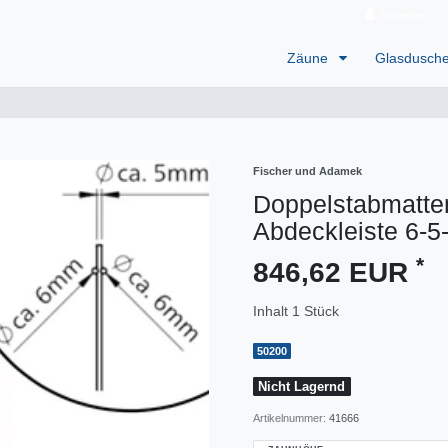
Anmelden
Zäune
Glasdusch
Fischer und Adamek
Doppelstabmatte
Abdeckleiste 6-5
*
846,62 EUR
Inhalt
1
Stück
50200
Nicht Lagernd
Artikelnummer:
41666