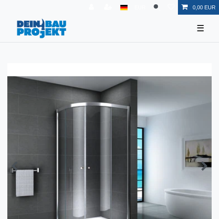
EUR
0,00 EUR
☰