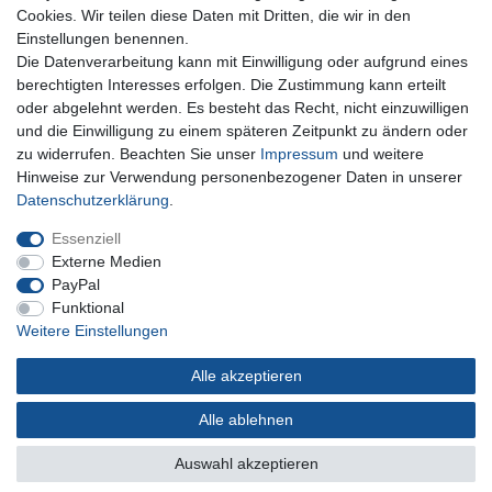
+49 5741 9099422 oder
info@dein-bau-projekt.de
Cookies. Wir teilen diese Daten mit Dritten, die wir in den
Einstellungen benennen.
Versand und Zahlung
Die Datenverarbeitung kann mit Einwilligung oder aufgrund eines
Impressum
berechtigten Interesses erfolgen. Die Zustimmung kann erteilt
Datenschutzerklärung
oder abgelehnt werden. Es besteht das Recht, nicht einzuwilligen
AGB
und die Einwilligung zu einem späteren Zeitpunkt zu ändern oder
Kontakt
zu widerrufen. Beachten Sie unser
Impressum
und weitere
Infos Ratenkauf mit easyCredit
Hinweise zur Verwendung personenbezogener Daten in unserer
Daten­schutz­erklärung
.
Qualität made in Germany
Schnelle & sichere Lieferung
Essenziell
Ideal für Selbermacher (DIY)
Externe Medien
PayPal
Funktional
Weitere Einstellungen
Widerrufs­recht
Impressum
Daten­schutz­erklärung
Alle akzeptieren
AGB
Kontakt
Alle ablehnen
Auswahl akzeptieren