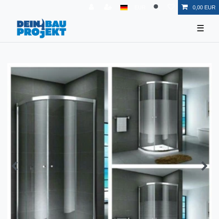
EUR
0,00 EUR
☰