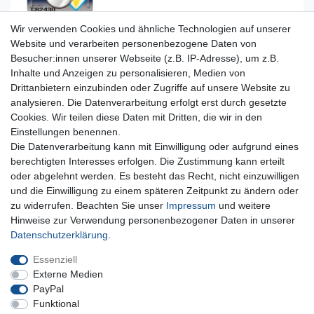
Wir verwenden Cookies und ähnliche Technologien auf unserer
Website und verarbeiten personenbezogene Daten von
Besucher:innen unserer Webseite (z.B. IP-Adresse), um z.B.
Inhalte und Anzeigen zu personalisieren, Medien von
Für Fragen zu unseren Produkten und Bestellungen
Drittanbietern einzubinden oder Zugriffe auf unsere Website zu
erreichen Sie uns per E-Mail oder Telefon:
analysieren. Die Datenverarbeitung erfolgt erst durch gesetzte
+49 5741 9099422 oder
info@dein-bau-projekt.de
Cookies. Wir teilen diese Daten mit Dritten, die wir in den
Einstellungen benennen.
Versand und Zahlung
Die Datenverarbeitung kann mit Einwilligung oder aufgrund eines
Impressum
berechtigten Interesses erfolgen. Die Zustimmung kann erteilt
Datenschutzerklärung
oder abgelehnt werden. Es besteht das Recht, nicht einzuwilligen
AGB
und die Einwilligung zu einem späteren Zeitpunkt zu ändern oder
Kontakt
zu widerrufen. Beachten Sie unser
Impressum
und weitere
Infos Ratenkauf mit easyCredit
Hinweise zur Verwendung personenbezogener Daten in unserer
Daten­schutz­erklärung
.
Qualität made in Germany
Schnelle & sichere Lieferung
Essenziell
Ideal für Selbermacher (DIY)
Externe Medien
PayPal
Funktional