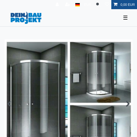
EUR
0,00 EUR
☰