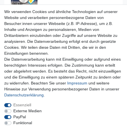
Wir verwenden Cookies und ähnliche Technologien auf unserer
Website und verarbeiten personenbezogene Daten von
Besucher:innen unserer Webseite (z.B. IP-Adresse), um z.B.
Inhalte und Anzeigen zu personalisieren, Medien von
Für Fragen zu unseren Produkten und Bestellungen
Drittanbietern einzubinden oder Zugriffe auf unsere Website zu
erreichen Sie uns per E-Mail oder Telefon:
analysieren. Die Datenverarbeitung erfolgt erst durch gesetzte
+49 5741 9099422 oder
info@dein-bau-projekt.de
Cookies. Wir teilen diese Daten mit Dritten, die wir in den
Einstellungen benennen.
Versand und Zahlung
Die Datenverarbeitung kann mit Einwilligung oder aufgrund eines
Impressum
berechtigten Interesses erfolgen. Die Zustimmung kann erteilt
Datenschutzerklärung
oder abgelehnt werden. Es besteht das Recht, nicht einzuwilligen
AGB
und die Einwilligung zu einem späteren Zeitpunkt zu ändern oder
Kontakt
zu widerrufen. Beachten Sie unser
Impressum
und weitere
Infos Ratenkauf mit easyCredit
Hinweise zur Verwendung personenbezogener Daten in unserer
Daten­schutz­erklärung
.
Qualität made in Germany
Schnelle & sichere Lieferung
Essenziell
Ideal für Selbermacher (DIY)
Externe Medien
PayPal
Funktional