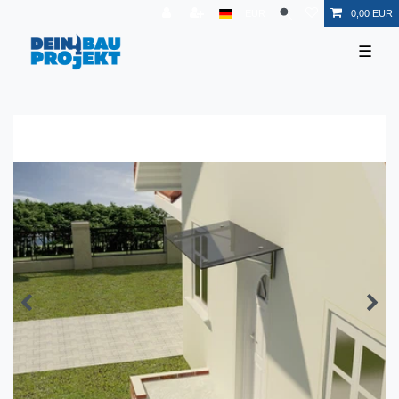
EUR
0,00 EUR
☰